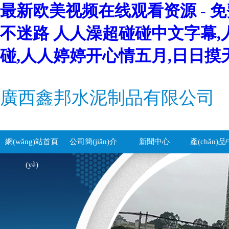
最新欧美视频在线观看资源 - 免
不迷路 人人澡超碰碰中文字幕,
碰,人人婷婷开心情五月,日日摸
廣西鑫邦水泥制品有限公司
網(wǎng)站首頁
公司簡(jiǎn)介
新聞中心
產(chǎn)
(yè)