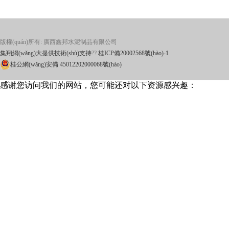
版權(quán)所有: 廣西鑫邦水泥制品有限公司
集翔網(wǎng)大提供技術(shù)支持
??
桂ICP備20002568號(hào)-1
桂公網(wǎng)安備 45012202000068號(hào)
感谢您访问我们的网站，您可能还对以下资源感兴趣：